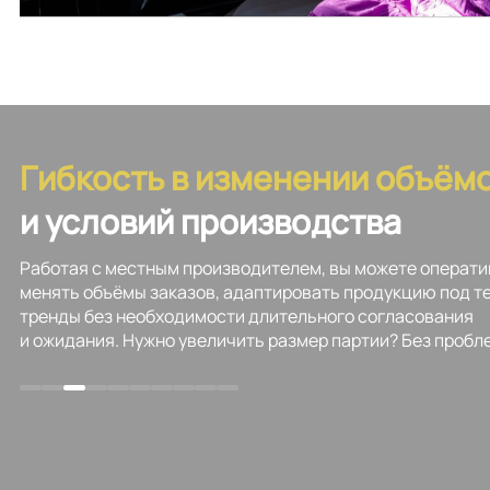
Гибкость в изменении объём
Наши
преимущества
и условий производства
Работая с местным производителем, вы можете операти
менять объёмы заказов, адаптировать продукцию под т
тренды без необходимости длительного согласования
и ожидания. Нужно увеличить размер партии? Без пробл