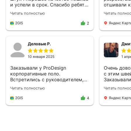
и успели в срок. Спасибо ребята
отшивали к
!
все в срок 
Читать полностью
Читать полно
Работают по д
очень крут
2GIS
Яндекс Карт
2
помещении
Деловые Р.
Дми
10 января 2025
1 апр
Заказывали у ProDesign
Очень дово
корпоративные поло.
с этим шве
Встретились с руководителем,
Заказывал
нам показали производство, в
для своих 
Читать полностью
Читать полно
офисе предложили кофе и
начала до 
обсудили все пожелания.
уровне. По
2GIS
Яндекс Карт
4
Договор подписали в тот же
подходят к
день. Сроки немного задержали,
предоставл
но это было заранее оговорено,
консультац
т.к. в процессе возникли правки.
образцов п
По качеству нареканий нет!👍
дает увере