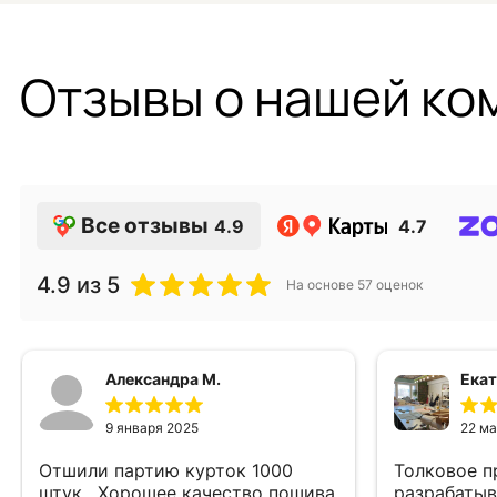
Отзывы о нашей ко
Все отзывы
4.9
4.7
4.9
из 5
На основе
57
оценок
Александра М.
Екат
9 января 2025
22 ма
Отшили партию курток 1000
Толковое п
штук . Хорошее качество пошива
разрабатыв