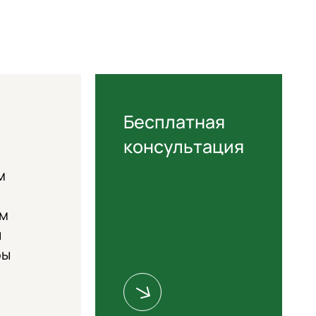
Бесплатная
консультация
м
ем
и
бы