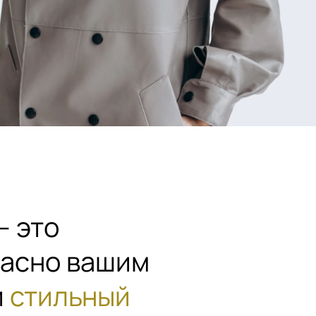
— это
ласно вашим
и
стильный