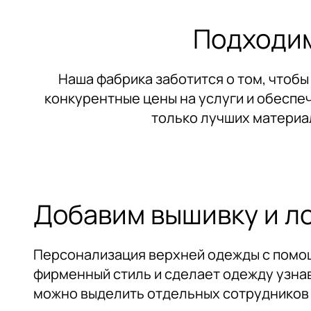
Email
Email
Подходим
Я даю согласие на обработку мои
Я даю согласие на обработку мои
обратной связи. Ознакомиться с 
обратной связи. Ознакомиться с 
Наша фабрика заботится о том, чтоб
конкурентные цены на услуги и обеспе
Нажимая на к
Наж
Отправить заявку
Отправить
только лучших материал
предусмотренн
дей
Добавим вышивку и л
Персонализация верхней одежды с помощ
фирменный стиль и сделает одежду узна
можно выделить отдельных сотрудников 