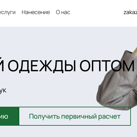
услуги
Нанесение
О нас
zaka
Й ОДЕЖДЫ ОПТОМ
ук
цию
Получить первичный расчет