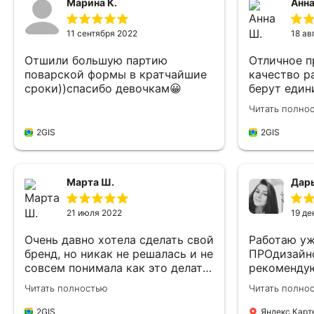
Марина К.
Анна
11 сентября 2022
18 ав
Отшили большую партию
Отличное п
поварской формы в кратчайшие
качество р
сроки))спасибо девочкам😀
берут един
вообще суп
Читать полно
2GIS
2GIS
Марта Ш.
Дарь
21 июля 2022
19 де
Очень давно хотела сделать свой
Работаю уж
бренд, но никак не решалась и не
ПРОдизайн
совсем понимала как это делать.
рекомендую
Наткнулась на Про Дизайн, у них
нарушают, 
Читать полностью
Читать полно
есть услуга разработки бренда с
Всегда все
нуля. Месяц назад запустила
Шью медиц
2GIS
Яндекс Карт