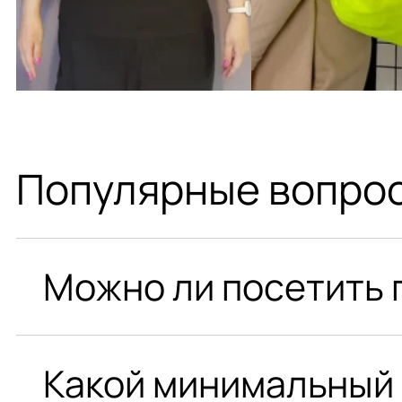
Популярные вопрос
Можно ли посетить 
Конечно, предварительно надо связаться с на
подходящий день.
Какой минимальный