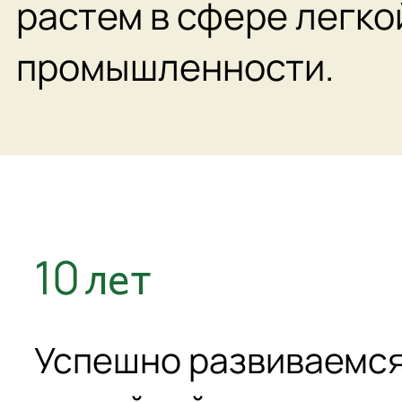
растем в сфере легко
промышленности.
Факты
лет
10
про
наше
производство
Успешно развиваемс