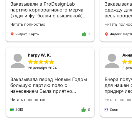
Заказывали в ProDesignLab
Заказывала
партию корпоративного мерча
одежду для
(худи и футболки с вышивкой).
весь проце
Все сделали быстро,
гладко. Бы
Читать полностью
Читать полно
качественно и точно в срок.
форма подх
Менеджер был всегда на связи,
нашим заве
Яндекс Карты
Яндекс Карт
1
помог с выбором материалов.
была удобн
Результатом очень довольны,
которые ра
сотрудники носят с
интенсивно
harpy W. K.
Анна
удовольствием. Рекомендую как
помогли по
надежного подрядчика!
ткань — пр
28 декабря 2024
долговечну
3 фе
кучу вопрос
Заказывала перед Новым Годом
Вчера полу
тех, кто не
большую партию поло с
для нашей 
нюансах. Н
нанесением Была приятно
придирчив
чувствовал
удивлена - партию отшили в
качественн
Мы постоя
Читать полностью
Читать полно
кратчайшие сроки, нанесение
качественны
детали, на
было крайне качественным. Так
Строчки ро
посадить ф
2GIS
Zoon
3
же мне сделали скидку на объем.
торчат. Буд
чтобы она 
Всем рекомендую обращаться в
аккуратно 
эту компанию!
Видно, что