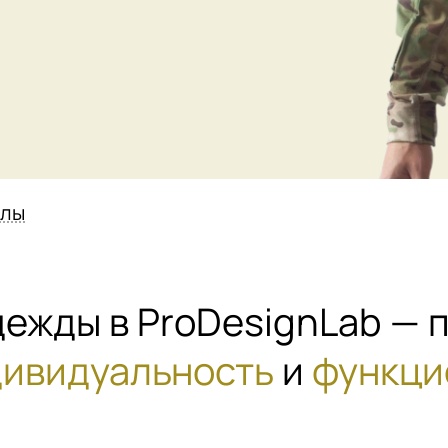
алы
дежды в ProDesignLab —
ивидуальность
и
функци