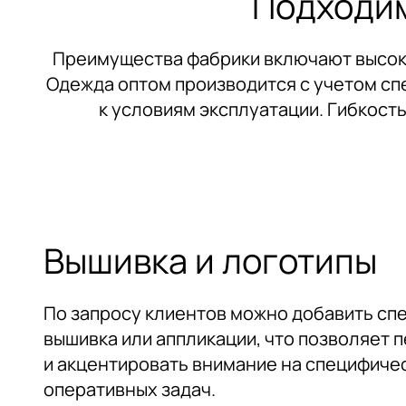
Подходим
Email
Email
Преимущества фабрики включают высоки
Я даю согласие на обработку мои
Я даю согласие на обработку мои
Одежда оптом производится с учетом сп
обратной связи. Ознакомиться с 
обратной связи. Ознакомиться с 
к условиям эксплуатации. Гибкост
Нажимая на к
Наж
Отправить заявку
Отправить
предусмотренн
дей
Вышивка и логотипы
По запросу клиентов можно добавить спе
вышивка или аппликации, что позволяет
и акцентировать внимание на специфиче
оперативных задач.