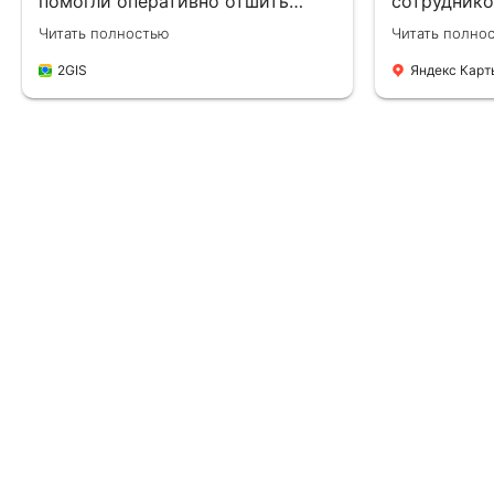
помогли оперативно отшить
сотруднико
партию для вб. В прошлый раз
работают и
Читать полностью
Читать полно
отшивалась в другом месте и
женщины, 
отзывы были такие себе.сейчас
продумыва
2GIS
Яндекс Карт
же стабильные 5 звёзд по всем
мельчайших
продажам вб.девочки,спасибо
чтобы одеж
вам большое❤️ люблю
стиля и по
женщинам, 
Дизайнеры 
заказ: раз
вариантов,
фурнитуру 
примерке 
окончатель
количество
Пошили вс
качественн
по индивид
Костюмчик
размерам и
современно
деловому. 
плодотворн