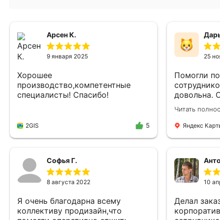
Арсен К.
Дарь
9 января 2025
25 но
Хорошее
Помогли по
производство,компетентные
сотруднико
специалисты! Спасибо!
довольна. 
от души, н
Читать полно
2GIS
Яндекс Карт
5
Софья Г.
Анто
8 августа 2022
10 ап
Я очень благодарна всему
Делал зака
коллективу продизайн,что
корпорати