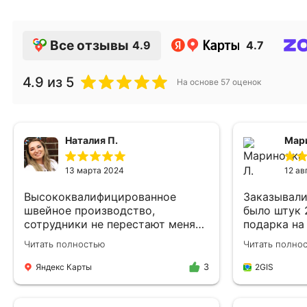
Все отзывы
4.9
4.7
4.9
из 5
На основе
57
оценок
Наталия П.
Мари
13 марта 2024
12 ав
Высококвалифицированное
Заказывали
швейное производство,
было штук 
сотрудники не перестают меня
подарка на
радовать, опыт у них большой и
сделали бы
Читать полностью
Читать полно
все партии одежды всегда
что-то про 
отшиты к обозначенному сроку
на ощупь н
Яндекс Карты
2GIS
3
без задержек. Сотрудничаю с
будет посм
ними давно, поначалу помогли
выбирали, 
полностью с разработкой
них все бы