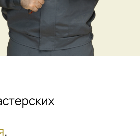
астерских
я
.