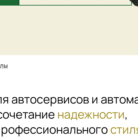
алы
я автосервисов и автом
 сочетание
надежности
,
профессионального
стил