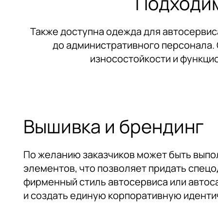
Подходим
Email
Email
Также доступна одежда для автосервис
Я даю согласие на обработку мои
Я даю согласие на обработку мои
до административного персонала. 
обратной связи. Ознакомиться с 
обратной связи. Ознакомиться с 
износостойкости и функци
Нажимая на к
Наж
Отправить заявку
Отправить
предусмотренн
дей
Вышивка и брендинг
По желанию заказчиков может быть выпо
элементов, что позволяет придать спец
фирменный стиль автосервиса или автос
и создать единую корпоративную иденти