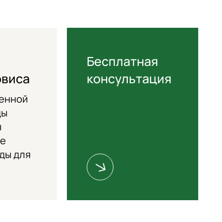
Бесплатная
рвиса
консультация
енной
ды
ы
ие
ды для