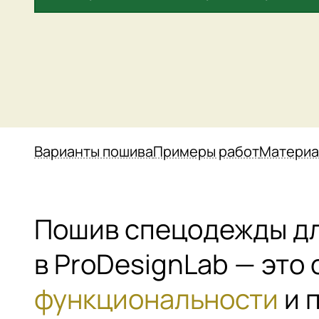
Варианты пошива
Примеры работ
Матери
Пошив спецодежды дл
в ProDesignLab — это
функциональности
и 